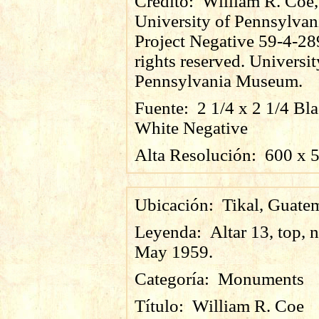
Credito:
William R. Coe,
University of Pennsylvan
Project Negative 59-4-28
rights reserved. Universit
Pennsylvania Museum.
Fuente:
2 1/4 x 2 1/4 Bl
White Negative
Alta Resolución:
600
x
Ubicación:
Tikal, Guate
Leyenda:
Altar 13, top, n
May 1959.
Categoría:
Monuments
Título:
William R. Coe