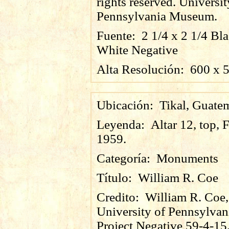
rights reserved. Universit
Pennsylvania Museum.
Fuente:
2 1/4 x 2 1/4 Bl
White Negative
Alta Resolución:
600
x
Ubicación:
Tikal, Guate
Leyenda:
Altar 12, top, 
1959.
Categoría:
Monuments
Título:
William R. Coe
Credito:
William R. Coe,
University of Pennsylvan
Project Negative 59-4-15,