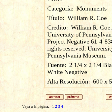
Categoría:
Monuments
Título:
William R. Coe
Credito:
William R. Coe,
University of Pennsylvan
Project Negative 61-4-83
rights reserved. Universit
Pennsylvania Museum.
Fuente:
2 1/4 x 2 1/4 Bl
White Negative
Alta Resolución:
600
x
Vaya a la página:
1
2
3
4