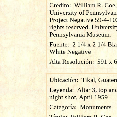
Credito:
William R. Coe,
University of Pennsylvan
Project Negative 59-4-10
rights reserved. Universit
Pennsylvania Museum.
Fuente:
2 1/4 x 2 1/4 Bl
White Negative
Alta Resolución:
591
x
Ubicación:
Tikal, Guate
Leyenda:
Altar 3, top an
night shot, April 1959
Categoría:
Monuments
Título:
William R. Coe