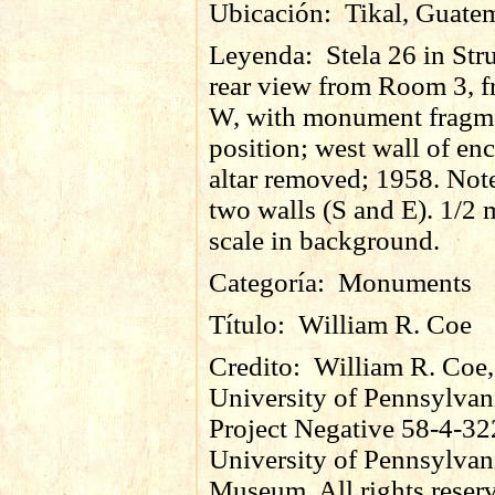
Ubicación:
Tikal, Guate
Leyenda:
Stela 26 in Str
rear view from Room 3, 
W, with monument fragme
position; west wall of en
altar removed; 1958. Not
two walls (S and E). 1/2 
scale in background.
Categoría:
Monuments
Título:
William R. Coe
Credito:
William R. Coe,
University of Pennsylvan
Project Negative 58-4-32
University of Pennsylvan
Museum. All rights reser