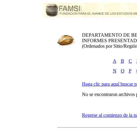
DEPARTAMENTO DE BE
INFORMES PRESENTADO
(Ordenados por Sitio/Región
A
B
C
N
O
P
Haga clic para aquí buscar pa
No se encontraron archivos 
Regrese al comienzo de la p