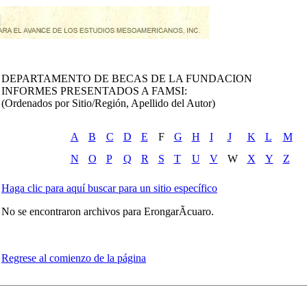
DEPARTAMENTO DE BECAS DE LA FUNDACION
INFORMES PRESENTADOS A FAMSI:
(Ordenados por Sitio/Región, Apellido del Autor)
A
B
C
D
E
F
G
H
I
J
K
L
M
N
O
P
Q
R
S
T
U
V
W
X
Y
Z
Haga clic para aquí buscar para un sitio específico
No se encontraron archivos para ErongarÃ­cuaro.
Regrese al comienzo de la página