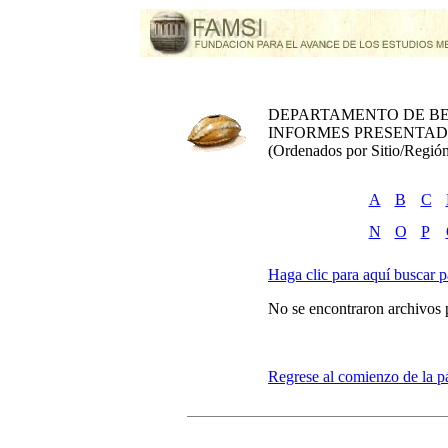
DEPARTAMENTO DE BE
INFORMES PRESENTADO
(Ordenados por Sitio/Región
A
B
C
N
O
P
Haga clic para aquí buscar pa
No se encontraron archivos 
Regrese al comienzo de la p