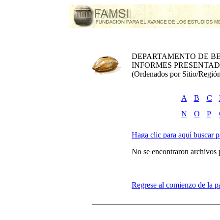
DEPARTAMENTO DE BE
INFORMES PRESENTADO
(Ordenados por Sitio/Región
A
B
C
N
O
P
Haga clic para aquí buscar pa
No se encontraron archivos 
Regrese al comienzo de la p