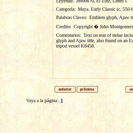
Leyenda:
JM00670, El Zotz, Lintel 1
Categoría:
Maya. Early Classic (c, 550-
Palabras Claves:
Emblem glyph, Ajaw ti
Credito:
Copyright � John Montgomer
Comentarios:
Text on rear of stelae inc
glyph and Ajaw title, also found on an Ea
tripod vessel K8458.
Vaya a la página:
1