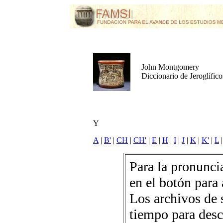
John Montgomery
Diccionario de Jeroglífic
Y
A
|
B'
|
CH
|
CH'
|
E
|
H
|
I
|
J
|
K
|
K'
|
L
Para la pronuncia
en el botón para 
Los archivos de 
tiempo para desc