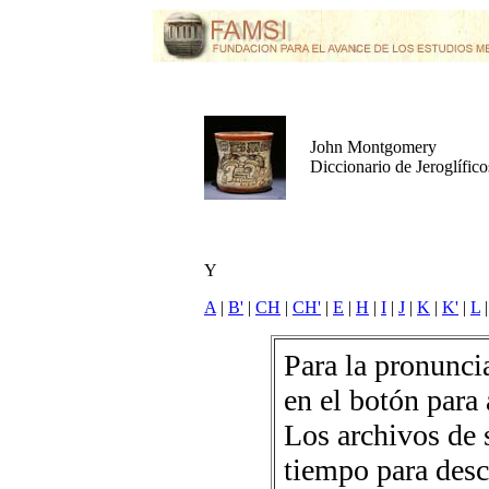
John Montgomery
Diccionario de Jeroglífic
Y
A
|
B'
|
CH
|
CH'
|
E
|
H
|
I
|
J
|
K
|
K'
|
L
Para la pronuncia
en el botón para 
Los archivos de 
tiempo para desc