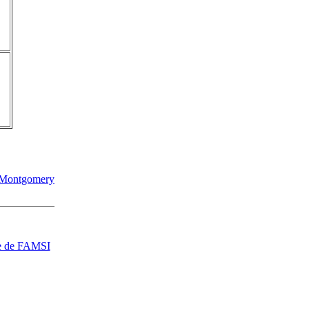
n Montgomery
e de FAMSI