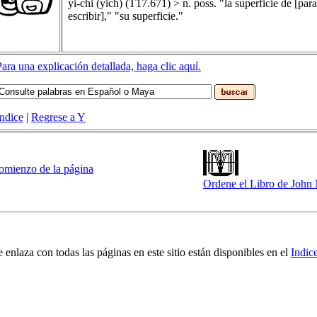
yi-chi
(
yich
) (T17.671)
>
n. poss. "la superficie de [para
escribir]," "su superficie."
Para una explicación detallada, haga clic aquí.
Indice
|
Regrese a Y
comienzo de la página
Ordene el Libro de Joh
e enlaza con todas las páginas en este sitio están disponibles en el
Indic