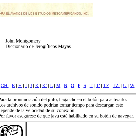
John Montgomery
Diccionario de Jeroglíficos Mayas
|
CH'
|
E
|
H
|
I
|
J
|
K
|
K'
|
L
|
M
|
N
|
O
|
P
|
S
|
T
|
T'
|
TZ
|
TZ'
|
U
|
W
Para la pronunciación del glifo, haga clic en el botón para activarlo.
Los archivos de sonido podrían tomar tiempo para descargar, esto
depende de la velocidad de su conexión.
Por favor asegúrese de que java esté habilitado en su botón de navegar.