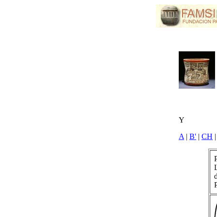
Y
A
|
B'
|
CH