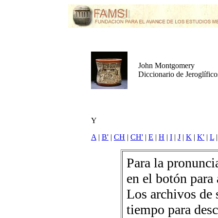
John Montgomery
Diccionario de Jeroglífic
Y
A
|
B'
|
CH
|
CH'
|
E
|
H
|
I
|
J
|
K
|
K'
|
L
Para la pronuncia
en el botón para 
Los archivos de 
tiempo para desc