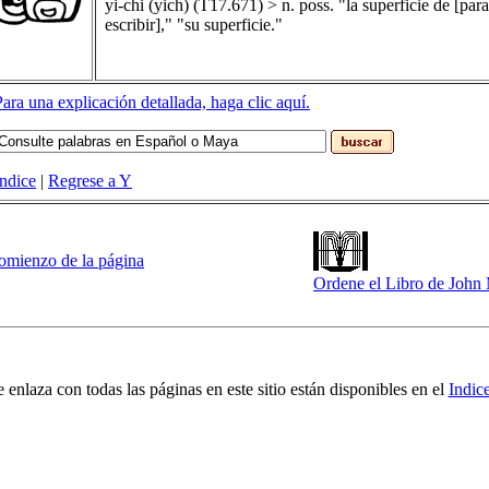
yi-chi
(
yich
) (T17.671)
>
n. poss. "la superficie de [para
escribir]," "su superficie."
Para una explicación detallada, haga clic aquí.
Indice
|
Regrese a Y
comienzo de la página
Ordene el Libro de Joh
e enlaza con todas las páginas en este sitio están disponibles en el
Indic