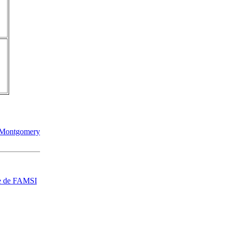
n Montgomery
e de FAMSI