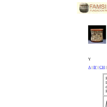
Y
A
|
B'
|
CH