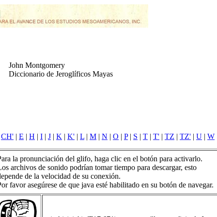
John Montgomery
Diccionario de Jeroglíficos Mayas
|
CH'
|
E
|
H
|
I
|
J
|
K
|
K'
|
L
|
M
|
N
|
O
|
P
|
S
|
T
|
T'
|
TZ
|
TZ'
|
U
|
W
Para la pronunciación del glifo, haga clic en el botón para activarlo.
Los archivos de sonido podrían tomar tiempo para descargar, esto
depende de la velocidad de su conexión.
Por favor asegúrese de que java esté habilitado en su botón de navegar.