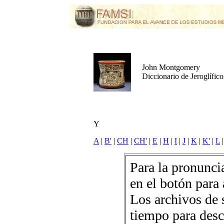
John Montgomery
Diccionario de Jeroglífic
Y
A
|
B'
|
CH
|
CH'
|
E
|
H
|
I
|
J
|
K
|
K'
|
L
Para la pronuncia
en el botón para 
Los archivos de 
tiempo para desc