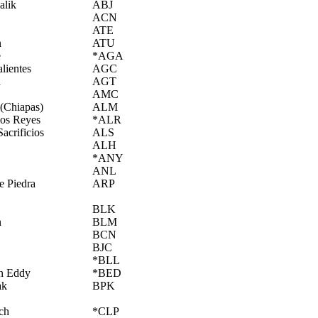
alik
ABJ
ACN
ATE
n
ATU
e
*AGA
lientes
AGC
a
AGT
AMC
 (Chiapas)
ALM
los Reyes
*ALR
Sacrificios
ALS
ALH
*ANY
ANL
e Piedra
ARP
BLK
n
BLM
BCN
BJC
*BLL
n Eddy
*BED
ak
BPK
ch
*CLP