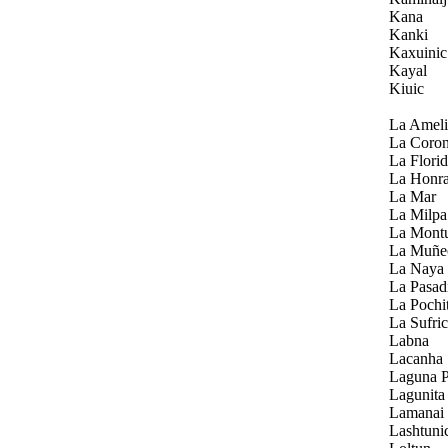
Kana
Kanki
Kaxuinic
Kayal
Kiuic
La Ameli
La Coro
La Flori
La Honr
La Mar
La Milpa
La Mont
La Muñe
La Naya
La Pasad
La Pochi
La Sufri
Labna
Lacanha
Laguna P
Lagunita
Lamanai
Lashtuni