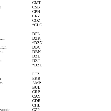
CMT
e
CSB
CPN
CRZ
COZ
*CLO
s
DPL
tun
DZK
*DZN
ltun
DBC
cac
DBN
DZL
he
DZT
*DZU
ETZ
m
EKB
ro
AMP
BUL
e
CRB
CAY
l
CDR
CHL
zapote
CZP