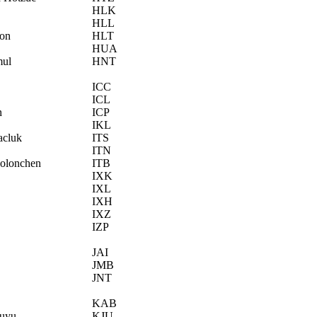
HLK
HLL
hon
HLT
HUA
mul
HNT
ICC
ICL
n
ICP
IKL
acluk
ITS
ITN
Bolonchen
ITB
IXK
IXL
IXH
IXZ
IZP
JAI
JMB
JNT
KAB
juyu
KJU