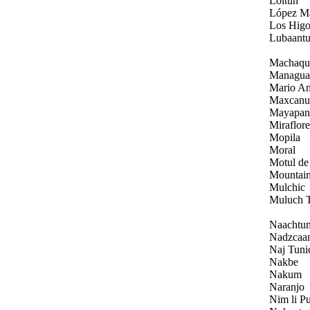
Loltun
López M
Los Higo
Lubaant
Machaqu
Managua
Mario A
Maxcanu
Mayapan
Miraflore
Mopila
Moral
Motul de
Mountai
Mulchic
Muluch T
Naachtu
Nadzcaa
Naj Tuni
Nakbe
Nakum
Naranjo
Nim li Pu