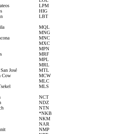
LOL
ateos
LPM
s
HIG
un
LBT
ila
MQL
MNG
ncona
MNC
MXC
MPN
s
MRF
MPL
MRL
 San José
MTL
n Cow
MCW
MLC
sekel
MLS
n
NCT
n
NDZ
ch
NTN
*NKB
NKM
NAR
nit
NMP