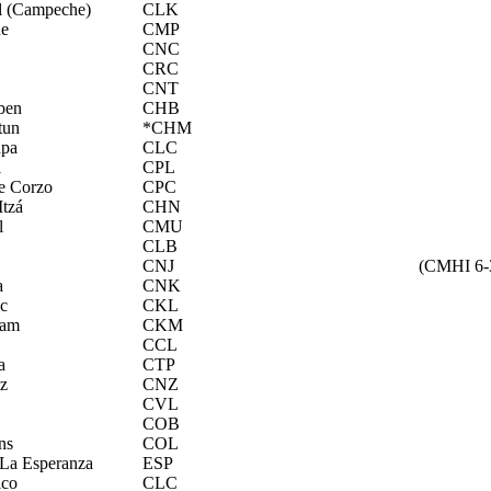
l (Campeche)
CLK
e
CMP
CNC
CRC
CNT
ben
CHB
tun
*CHM
apa
CLC
l
CPL
e Corzo
CPC
Itzá
CHN
l
CMU
CLB
CNJ
(CMHI 6-3
a
CNK
ic
CKL
tam
CKM
CCL
a
CTP
z
CNZ
CVL
COB
ns
COL
 La Esperanza
ESP
lco
CLC