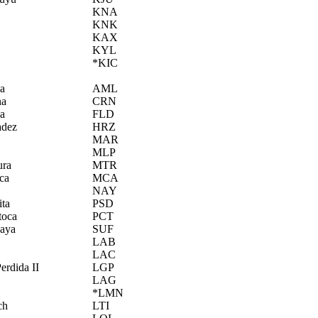
KNA
KNK
KAX
KYL
*KIC
a
AML
na
CRN
da
FLD
adez
HRZ
MAR
MLP
ura
MTR
ca
MCA
NAY
ita
PSD
toca
PCT
caya
SUF
LAB
LAC
erdida II
LGP
LAG
*LMN
ch
LTI