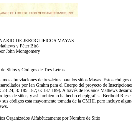
NARIO DE JEROGLIFICOS MAYAS
Mathews y Péter Bíró
por John Montgomery
de Sitios y Códigos de Tres Letras
tamos abreviaciones de tres-letras para los sitios Mayas. Estos códigos de
sarrollados por Ian Grahm para el Cuerpo del proyecto de Inscripcione
23-24; 3: 185-187; 6: 187-189). A través de los años Mathews desarroll
códigos de sitios, y así también lo ha hecho el epigrafista Berthold Riese 
 y sus códigos esta mayormente tomada de la CMHI, pero incluye algun
ews.
tios Organizados Alfabéticamente por Nombre de Sitio