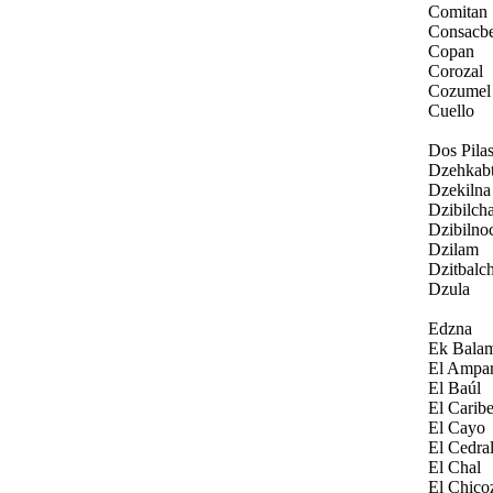
Comitan
Consacb
Copan
Corozal
Cozumel
Cuello
Dos Pila
Dzehkab
Dzekilna
Dzibilcha
Dzibilno
Dzilam
Dzitbalc
Dzula
Edzna
Ek Bala
El Ampa
El Baúl
El Carib
El Cayo
El Cedra
El Chal
El Chico