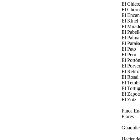
El Chico
El Chorr
El Encan
El Kinel
El Mirad
El Pabel
El Palma
El Paraís
El Pato
El Peru
El Portó
El Porven
El Retiro
El Rosal
El Tembl
El Tortu
El Zapot
El Zotz
Finca En
Flores
Guaquite
Hacienda