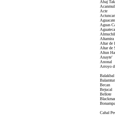
Abaj Tak
Acanmul
Acte
Actunca
Aguacat
Aguas Ca
Aguatec
Almuchil
Altamira
Altar de 
Altar de 
Altun Ha
Anayte'
Anonal
Arroyo d
Balakbal
Balamtu
Becan
Bejucal
Bellote
Blackma
Bonamp
Cahal Pe