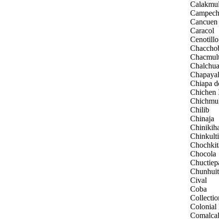
Calakmu
Campech
Cancuen
Caracol
Cenotillo
Chaccho
Chacmul
Chalchu
Chapaya
Chiapa d
Chichen 
Chichmu
Chilib
Chinaja
Chinikih
Chinkult
Chochki
Chocola
Chuctiep
Chunhuit
Cival
Coba
Collectio
Colonial
Comalca