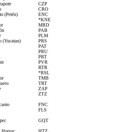
zapote
CZP
o
CRO
to (Petén)
ENC
*KNE
or
MRD
lón
PAB
r
PLM
o (Yucatan)
PRS
PAT
PRU
n
PRT
ir
PVR
RTR
*RSL
or
TMB
guero
TRT
e
ZAP
ZTZ
canto
FNC
FLS
pec
GQT
 Hotzuc
HTZ