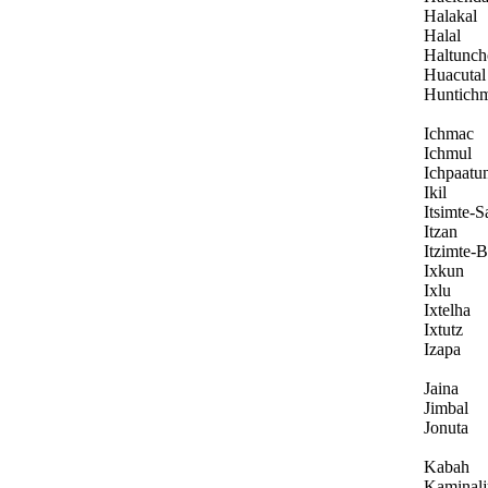
Halakal
Halal
Haltunc
Huacutal
Huntich
Ichmac
Ichmul
Ichpaatu
Ikil
Itsimte-S
Itzan
Itzimte-
Ixkun
Ixlu
Ixtelha
Ixtutz
Izapa
Jaina
Jimbal
Jonuta
Kabah
Kaminal