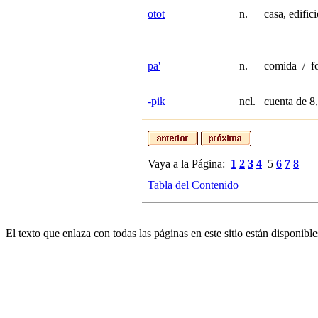
otot
n.
casa, edifi
pa'
n.
comida / f
-pik
ncl.
cuenta de 8
Vaya a la Página:
1
2
3
4
5
6
7
8
Tabla del Contenido
El texto que enlaza con todas las páginas en este sitio están disponible