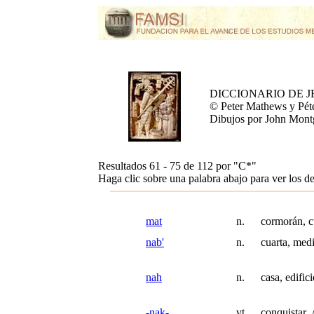
DICCIONARIO DE 
© Peter Mathews y Pét
Dibujos por John Mon
Resultados 61 - 75 de 112 por
"C*"
Haga clic sobre una palabra abajo para ver los de
mat
n.
cormorán, 
nab'
n.
cuarta, med
nah
n.
casa, edific
-nak-
vt.
conquistar 