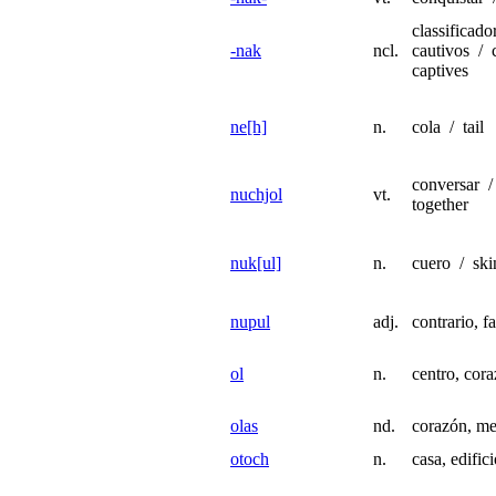
classificado
-nak
ncl.
cautivos / c
captives
ne[h]
n.
cola / tail
conversar /
nuchjol
vt.
together
nuk[ul]
n.
cuero / skin
nupul
adj.
contrario, f
ol
n.
centro, cora
olas
nd.
corazón, me
otoch
n.
casa, edifi