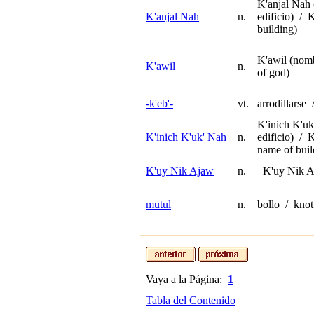
K'anjal Nah
K'anjal Nah
n.
edificio) / 
building)
K'awil (nom
K'awil
n.
of god)
-k'eb'-
vt.
arrodillarse
K'inich K'uk
K'inich K'uk' Nah
n.
edificio) / 
name of buil
K'uy Nik Ajaw
n.
K'uy Nik Aja
mutul
n.
bollo / knot
Vaya a la Página:
1
Tabla del Contenido