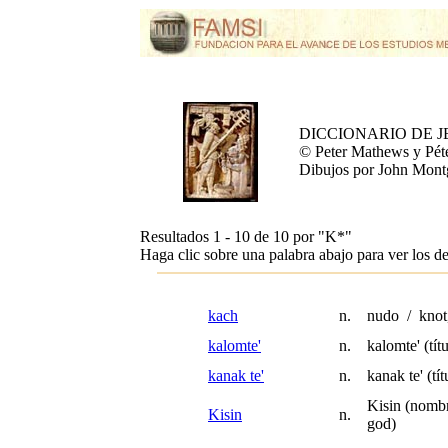
DICCIONARIO DE 
© Peter Mathews y Pét
Dibujos por John Mon
Resultados 1 - 10 de 10 por
"K*"
Haga clic sobre una palabra abajo para ver los de
kach
n.
nudo / knot,
kalomte'
n.
kalomte' (tít
kanak te'
n.
kanak te' (tít
Kisin (nombr
Kisin
n.
god)