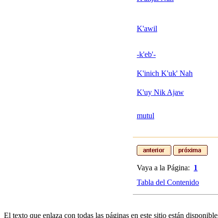
K'awil
-k'eb'-
K'inich K'uk' Nah
K'uy Nik Ajaw
mutul
Vaya a la Página:
1
Tabla del Contenido
El texto que enlaza con todas las páginas en este sitio están disponible