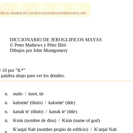
DICCIONARIO DE JEROGLIFICOS MAYAS
© Peter Mathews y Péter Bíró
Dibujos por John Montgomery
e 10 por
"K*"
palabra abajo para ver los detalles.
n.
nudo / knot, tie
n.
kalomte' (título) / kalomte' (title)
n.
kanak te' (título) / kanak te' (title)
n.
Kisin (nombre de dios) / Kisin (name of god)
K'anjal Nah (nombre propio de edificio) / K'anjal Nah
n.