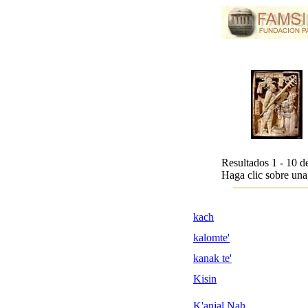
Resultados 1 - 10 d
Haga clic sobre una 
kach
kalomte'
kanak te'
Kisin
K'anjal Nah