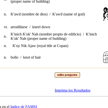
(proper name of building)
n.
K'awil (nombre de dios) / K'awil (name of god)
vt.
arrodillarse / kneel down
K'inich K'uk' Nah (nombre propio de edificio) / K'inich
n.
K'uk' Nah (proper name of building)
n.
K'uy Nik Ajaw (royal title at Copan)
n.
bollo / knot of hair
Imprima los Resultados
s en el
Indice de FAMSI