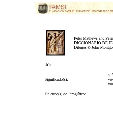
Peter Mathews and Pete
DICCIONARIO DE J
Dibujos © John Montg
-b'u
su
Significado(s):
vo
vo
Deletreo(s) de Jeroglífico: