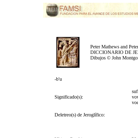
Peter Mathews and Pete
DICCIONARIO DE J
Dibujos © John Montg
-b'u
su
Significado(s):
vo
vo
Deletreo(s) de Jeroglífico: